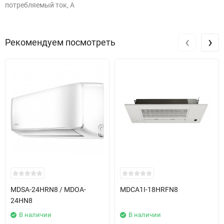
потребляемый ток, А
‹
›
Рекомендуем посмотреть
MDSA-24HRN8 / MDOA-
MDCA1I-18HRFN8
24HN8
В наличии
В наличии