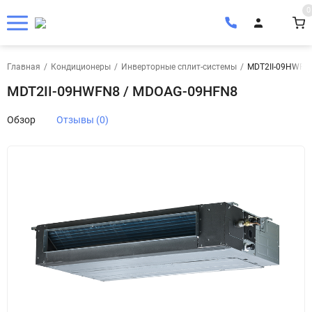
0
Главная
/
Кондиционеры
/
Инверторные сплит-системы
/
MDT2II-09HWFN
MDT2II-09HWFN8 / MDOAG-09HFN8
Обзор
Отзывы (0)