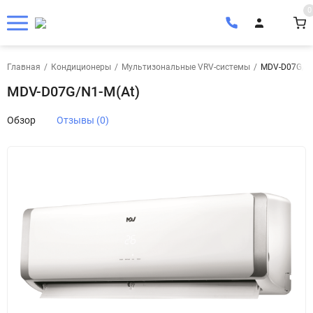
0
Главная
/
Кондиционеры
/
Мультизональные VRV-системы
/
MDV-D07G/N1
MDV-D07G/N1-M(At)
Обзор
Отзывы (0)