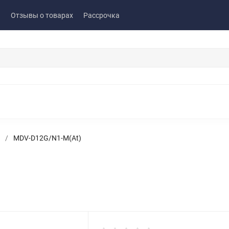
ы
Отзывы о товарах
Рассрочка
/
MDV-D12G/N1-M(At)