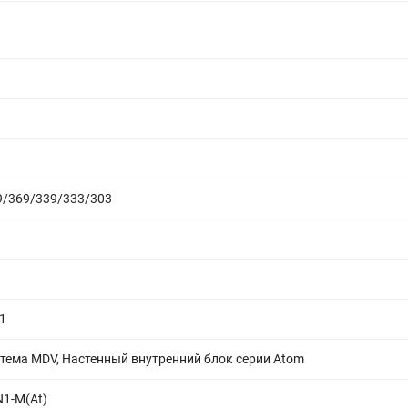
9/369/339/333/303
1
стема MDV, Настенный внутренний блок серии Atom
1-M(At)