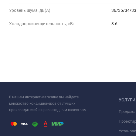
Уровень шума, дБ(A)
36/35/34/3
Холодопроизводительность, кВт
3.6
В нашем интернет-магазине вы найдете
УСЛУГИ
множество кондиционеров от лучших
производителей с превосходным качеством.
Продажа
Проекти
Установк