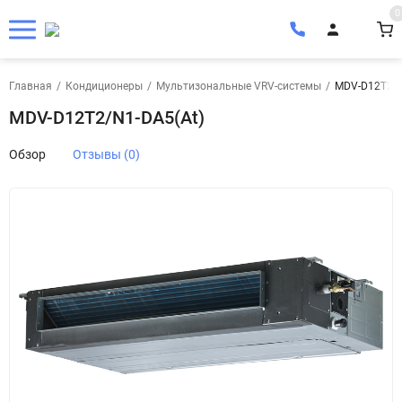
0
Главная
/
Кондиционеры
/
Мультизональные VRV-системы
/
MDV-D12T2/N
MDV-D12T2/N1-DA5(At)
Обзор
Отзывы (0)