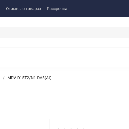
ы
Отзывы о товарах
Рассрочка
/
MDV-D15T2/N1-DA5(At)