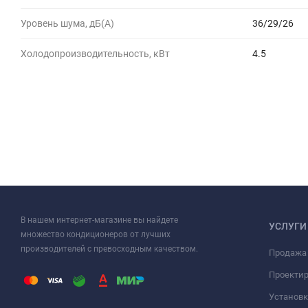
Уровень шума, дБ(A)
36/29/26
Холодопроизводительность, кВт
4.5
В нашем интернет-магазине вы найдете
УСЛУГИ
множество кондиционеров от лучших
производителей с превосходным качеством.
Продажа
Проекти
Установк