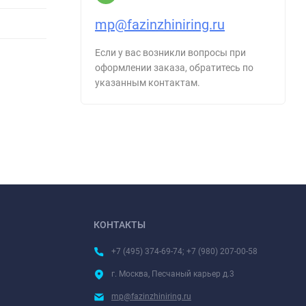
mp@fazinzhiniring.ru
Если у вас возникли вопросы при
оформлении заказа, обратитесь по
указанным контактам.
КОНТАКТЫ
+7 (495) 374-69-74; +7 (980) 207-00-58
г. Москва, Песчаный карьер д.3
mp@fazinzhiniring.ru