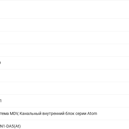
9
1
стема MDV, Канальный внутренний блок серии Atom
N1-DA5(At)