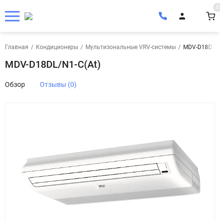
0
Главная
/
Кондиционеры
/
Мультизональные VRV-системы
/
MDV-D18DL/N
MDV-D18DL/N1-C(At)
Обзор
Отзывы (0)