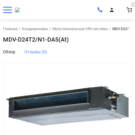
0
Главная
/
Кондиционеры
/
Мультизональные VRV-системы
/
MDV-D24T2/N
MDV-D24T2/N1-DA5(At)
Обзор
Отзывы (0)