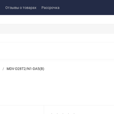
ы
Отзывы о товарах
Рассрочка
/
MDV-D28T2/N1-DA5(B)