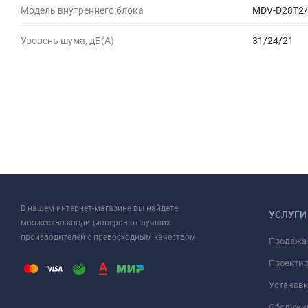
Модель внутреннего блока
MDV-D28T2/
Уровень шума, дБ(A)
31/24/21
В нашем интернет-магазине вы найдете
УСЛУГИ
множество кондиционеров от лучших
производителей с превосходным качеством.
Продажа
Проекти
Установк
Обслужи