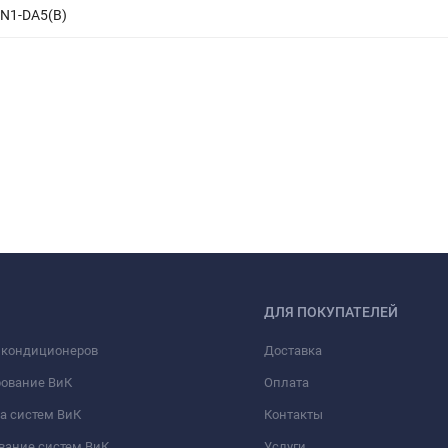
N1-DA5(B)
ДЛЯ ПОКУПАТЕЛЕЙ
 кондиционеров
Доставка
рование ВиК
Оплата
а систем ВиК
Контакты
вание систем ВиК
Услуги