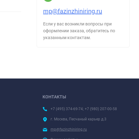
mp@fazinzhiniring.ru
Если у вас возникли вопросы при
оформлении заказа, обратитесь по
указанным контактам.
КОНТАКТЫ
+7 (495) 374-69-74; +7 (980) 207-00-58
г. Москва, Песчаный карьер д.3
mp@fazinzhiniring.ru