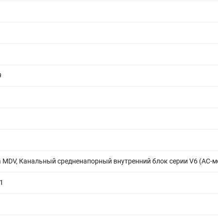
9
 MDV, Канальный средненапорный внутренний блок серии V6 (AC-м
1