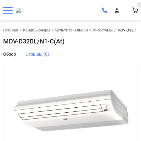
0
Главная
/
Кондиционеры
/
Мультизональные VRV-системы
/
MDV-D32DL/N
MDV-D32DL/N1-C(At)
Обзор
Отзывы (0)