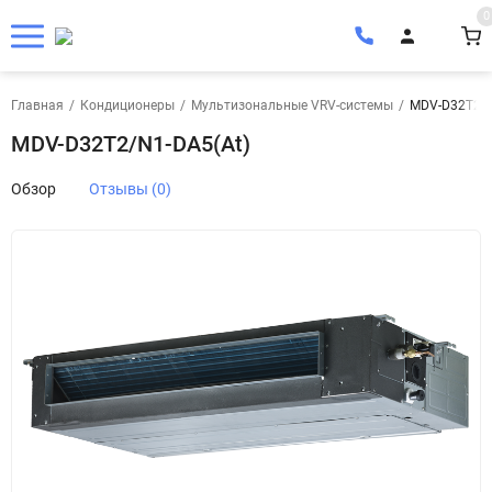
0
Главная
/
Кондиционеры
/
Мультизональные VRV-системы
/
MDV-D32T2/N
MDV-D32T2/N1-DA5(At)
Обзор
Отзывы (0)