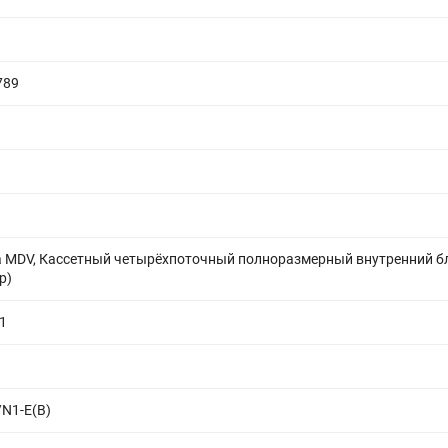
789
а MDV, Кассетный четырёхпоточный полноразмерный внутренний б
р)
1
N1-E(B)