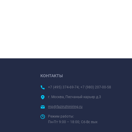
КОНТАКТЫ
+7 (495) 374-69-74; +7 (980) 207-00-58
г. Москва, Песчаный карьер д.3
mp@fazinzhiniring.ru
Режим работы:
Пн-Пт 9:00 – 18:00; Сб-Вс вых