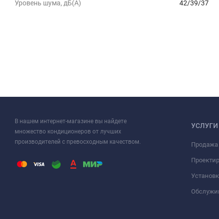
Уровень шума, дБ(A)
42/39/37
В нашем интернет-магазине вы найдете
УСЛУГИ
множество кондиционеров от лучших
производителей с превосходным качеством.
Продажа
Проекти
Установк
Обслужи