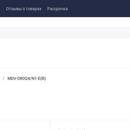
ы
Отзывы о товарах
Рассрочка
/
MDV-D80Q4/N1-E(B)