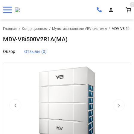
0
Главная
/
Кондиционеры
/
Мультизональные VRV-системы
/
MDV-V8i500
MDV-V8i500V2R1A(MA)
Обзор
Отзывы (0)
‹
›