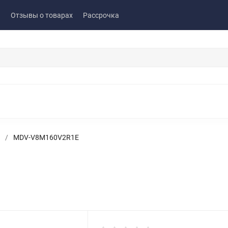
ы
Отзывы о товарах
Рассрочка
/
MDV-V8M160V2R1E