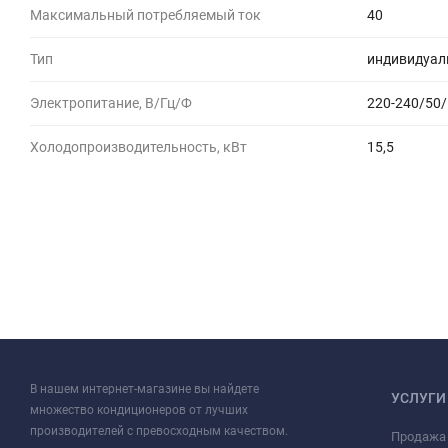
Максимальный потребляемый ток
40
Тип
индивидуал
Электропитание, В/Гц/Ф
220-240/50/
Холодопроизводительность, кВт
15,5
В нашем интернет-магазине вы найдете
УСЛУГИ
множество кондиционеров от лучших
производителей с превосходным качеством.
Продажа