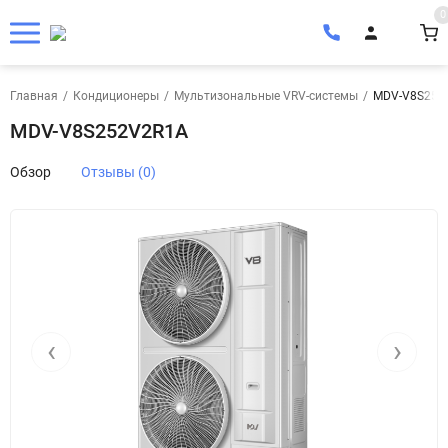
0
Главная
/
Кондиционеры
/
Мультизональные VRV-системы
/
MDV-V8S252
MDV-V8S252V2R1A
Обзор
Отзывы (0)
‹
›