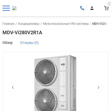
0
Главная
/
Кондиционеры
/
Мультизональные VRV-системы
/
MDV-Vi280V
MDV-Vi280V2R1A
Обзор
Отзывы (0)
‹
›