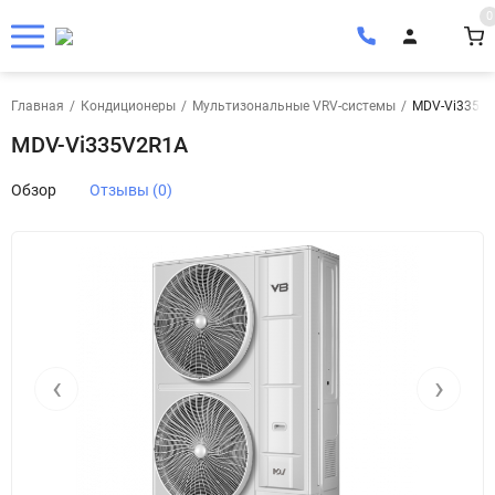
0
Главная
/
Кондиционеры
/
Мультизональные VRV-системы
/
MDV-Vi335V
MDV-Vi335V2R1A
Обзор
Отзывы (0)
‹
›