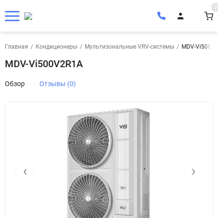
0
Главная
/
Кондиционеры
/
Мультизональные VRV-системы
/
MDV-Vi500V
MDV-Vi500V2R1A
Обзор
Отзывы (0)
‹
›