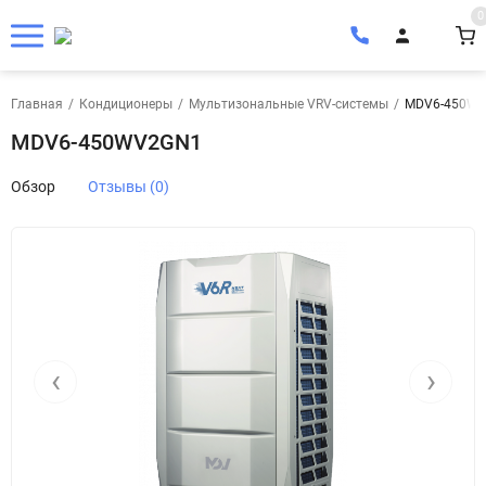
0
Главная
/
Кондиционеры
/
Мультизональные VRV-системы
/
MDV6-450W
MDV6-450WV2GN1
Обзор
Отзывы (0)
‹
›