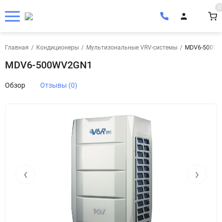
0
Главная
/
Кондиционеры
/
Мультизональные VRV-системы
/
MDV6-500W
MDV6-500WV2GN1
Обзор
Отзывы (0)
‹
›