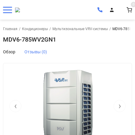
0
Главная
/
Кондиционеры
/
Мультизональные VRV-системы
/
MDV6-785W
MDV6-785WV2GN1
Обзор
Отзывы (0)
‹
›