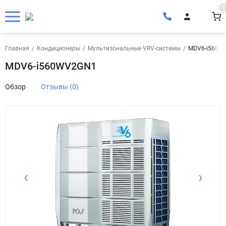
0
Главная
/
Кондиционеры
/
Мультизональные VRV-системы
/
MDV6-i560W
MDV6-i560WV2GN1
Обзор
Отзывы (0)
‹
›