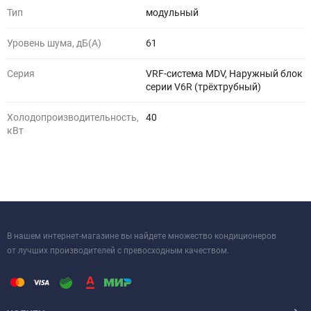
Тип
модульный
Уровень шума, дБ(A)
61
Серия
VRF-система MDV, Наружный блок
серии V6R (трёхтрубный)
Холодопроизводительность,
40
кВт
В нашем интернет-магазине вы найдете множество кондиционеров
от лучших производителей с превосходным качеством.