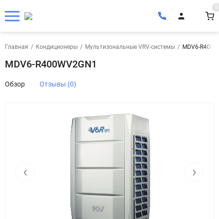
0
Главная
/
Кондиционеры
/
Мультизональные VRV-системы
/
MDV6-R400
MDV6-R400WV2GN1
Обзор
Отзывы (0)
‹
›