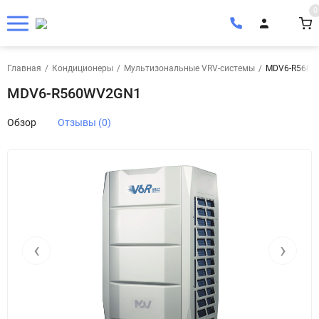
0
Главная
/
Кондиционеры
/
Мультизональные VRV-системы
/
MDV6-R560
MDV6-R560WV2GN1
Обзор
Отзывы (0)
‹
›