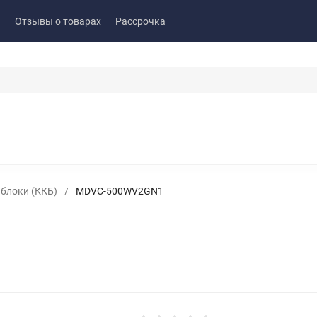
ы
Отзывы о товарах
Рассрочка
блоки (ККБ)
/
MDVC-500WV2GN1