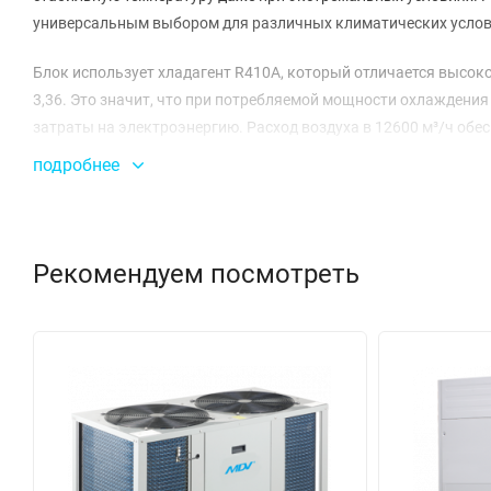
универсальным выбором для различных климатических услов
Блок использует хладагент R410A, который отличается высо
3,36. Это значит, что при потребляемой мощности охлаждения
затраты на электроэнергию. Расход воздуха в 12600 м³/ч об
подробнее
MDVC-500WV2GN1 разработан с учетом удобства установки и 
ограниченных пространствах, а рекомендуемый соединительн
этом уровень шума в диапазоне 44~62 дБ(A) гарантирует ком
Рекомендуем посмотреть
С заводской заправкой хладагента в 13 кг и диаметрами жидкос
существующие системы. Возможность подключения до 29 ком
Вес блока в 278 кг (нетто) свидетельствует о его прочности
долгосрочной эксплуатации.