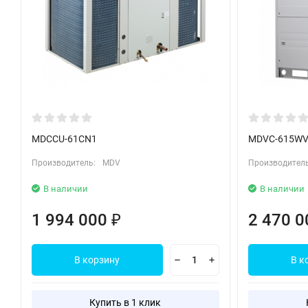
MDCCU-61CN1
MDVC-615W
Производитель:
MDV
Производитель
В наличии
В наличии
1 994 000
2 470 
₽
В корзину
В к
Купить в 1 клик