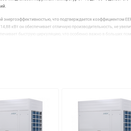
ий.
кой энергоэффективностью, что подтверждается коэффициентом EE
 14,88 кВт он обеспечивает отличную производительность, не увел
еспечивает быструю циркуляцию, что особенно важно в больших по
эксплуатации. Его размеры 1250×1615×765 мм позволяют размести
ый комплект AHUKZ-03D (1 шт) обеспечивает простоту подключени
фортные условия работы.
тной (15,88 мм) и газовой (31,75 мм) труб, блок легко интегрирует
плектов AHUKZ делает его идеальным выбором для масштабных пр
 и надежности, что делает MDVC-500WV2GN1 отличным выбором для