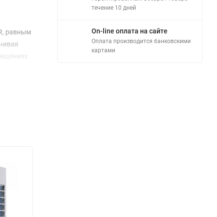
течение 10 дней
On-line оплата на сайте
R, равным
Оплата производится банковскими
ичивая
картами
мещениях.
ть блок в
я. При
ся в
оектов.