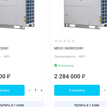
V2GN1
MDVC-560WV2GN1
:
MDV
Производитель:
MDV
В наличии
000
2 284 000
₽
₽
орзину
В корзину
Купить в 1 клик
Купить в 1 клик