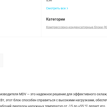
3,36
Смотреть все
Категории
Компрессорно-конденсаторные блоки (К
зводителя MDV — это надежное решение для эффективного охла
т, этот блок способен справиться с высокими нагрузками, обесп
бочий диапазон наружных температур от -15 до +55 °C делает его