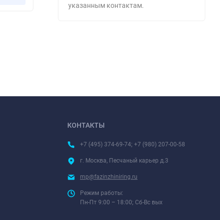
mp@fazinzhiniring.ru
Если у вас возникли вопросы при
оформлении заказа, обратитесь по
указанным контактам.
КОНТАКТЫ
+7 (495) 374-69-74; +7 (980) 207-00-58
г. Москва, Песчаный карьер д.3
mp@fazinzhiniring.ru