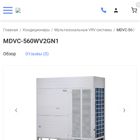
0
Главная
/
Кондиционеры
/
Мультизональные VRV-системы
/
MDVC-560W
MDVC-560WV2GN1
Обзор
Отзывы (0)
‹
›