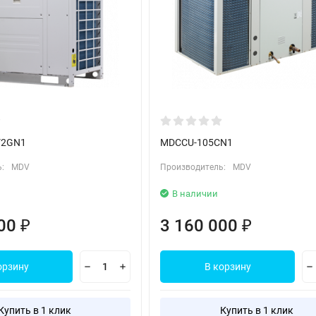
V2GN1
MDCCU-105CN1
:
MDV
Производитель:
MDV
В наличии
000
3 160 000
₽
₽
орзину
В корзину
Купить в 1 клик
Купить в 1 клик