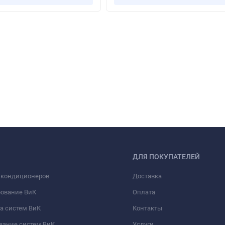
ДЛЯ ПОКУПАТЕЛЕЙ
 кондиционеров
Доставка
рование ВиК
Оплата
а систем ВиК
Контакты
вание систем ВиК
Услуги