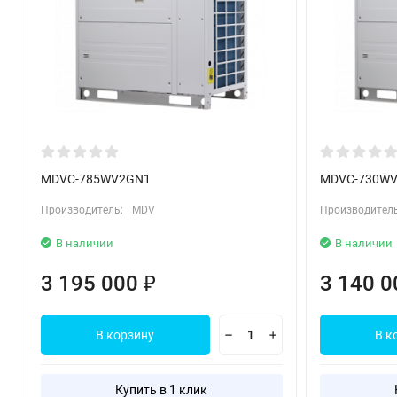
MDVC-785WV2GN1
MDVC-730W
Производитель:
MDV
Производитель
В наличии
В наличии
3 195 000
3 140 
₽
В корзину
В к
Купить в 1 клик