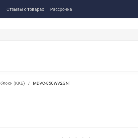
ы
Отзывы о товарах
Рассрочка
блоки (ККБ)
/
MDVC-850WV2GN1