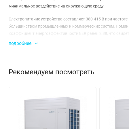
минимальное воздействие на окружающую среду.
Электропитание устройства составляет 380-415 В при частоте
большинством промышленных и коммерческих систем. Номинал
коэффициент энергоэффективности EER равен 2,88, что свидет
подробнее
Уровень шума блока находится в диапазоне от 46 до 64 дБ(A),
дискомфорта для людей. Рабочий диапазон наружных температур
универсальным решением для различных климатических усло
Рекомендуем посмотреть
Размеры устройства составляют 1585×1615×765 мм, а в упаковк
кг, что указывает на его надежную конструкцию. Для обеспе
комплект AHUKZ-03D (в количестве 2 штук) и FQZHD-03.
С MDVC-850WV2GN1 вы получаете возможность подключить до
систем. Этот компрессорно-конденсаторный блок сочетает в с
выбором для профессионалов в области климат-контроля.