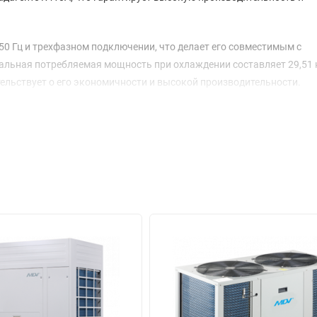
 50 Гц и трехфазном подключении, что делает его совместимым с
ьная потребляемая мощность при охлаждении составляет 29,51 к
ельствует о его экономичности и высокой производительности.
 что позволяет использовать его в общественных местах без значит
 при охлаждении составляет от -15 до +55 °C, что делает его
вий.
е — 1650×1810×840 мм. Вес блока в нетто составляет 338 кг, а бру
чения оптимальной работы рекомендуется использовать соедините
 50 комплектов AHUKZ, что делает его идеальным для масштабир
ебе мощность, эффективность и надежность, что делает его отлич