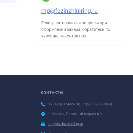
mp@fazinzhiniring.ru
Если у вас возникли вопросы при
оформлении заказа, обратитесь по
указанным контактам.
КОНТАКТЫ
+7 (495) 374-69-74; +7 (980) 207-00-58
г. Москва, Песчаный карьер д.3
mp@fazinzhiniring.ru