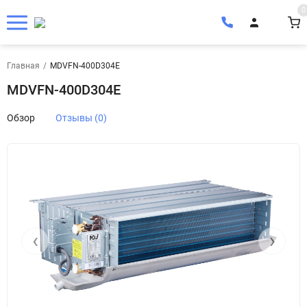
0
Главная
/
MDVFN-400D304E
MDVFN-400D304E
Обзор
Отзывы (0)
‹
›