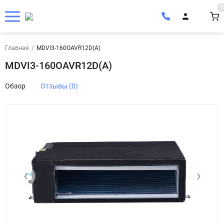
0
Главная
/
MDVI3-160OAVR12D(A)
MDVI3-160OAVR12D(A)
Обзор
Отзывы (0)
‹
›