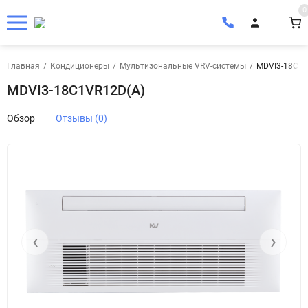
0
Главная
/
Кондиционеры
/
Мультизональные VRV-системы
/
MDVI3-18C1V
MDVI3-18C1VR12D(A)
Обзор
Отзывы (0)
‹
›