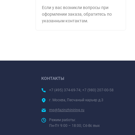
Если у вас возникли вопросы при
оформлении заказа, обратитесь по
указанным контактам.
КОНТАКТЫ
+7 (495) 374-69-74; +7 (980) 207-00-58
г. Москва, Песчаный карьер д.3
mp@fazinzhiniring.ru
Режим работы:
Пн-Пт 9:00 – 18:00; Сб-Вс вых