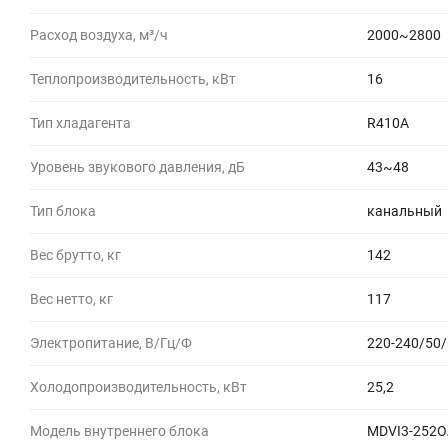
Расход воздуха, м³/ч
2000~2800
Теплопроизводительность, кВт
16
Тип хладагента
R410A
Уровень звукового давления, дБ
43~48
Тип блока
канальный
Вес брутто, кг
142
Вес нетто, кг
117
Электропитание, В/Гц/Ф
220-240/50/
Холодопроизводительность, кВт
25,2
Модель внутреннего блока
MDVI3-252