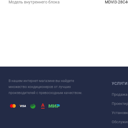
Модель внутреннего блока
MDVI3-28C
В нашем интернет-магазине вы найдете
УСЛУГИ
множество кондиционеров от лучших
производителей с превосходным качеством.
Продажа
Проекти
Установк
Обслужи