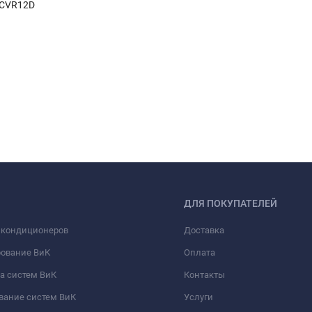
4CVR12D
ДЛЯ ПОКУПАТЕЛЕЙ
 кондиционеров
Доставка
рование ВиК
Оплата
а систем ВиК
Контакты
вание систем ВиК
Услуги