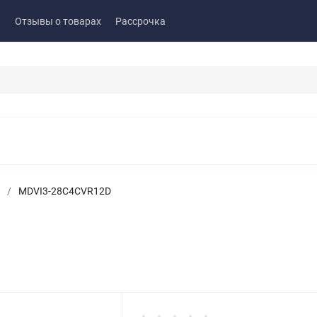
ы
Отзывы о товарах
Рассрочка
/
MDVI3-28C4CVR12D