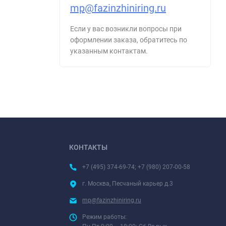
mp@fazinzhiniring.ru
Если у вас возникли вопросы при
оформлении заказа, обратитесь по
указанным контактам.
КОНТАКТЫ
+7 (495) 374-69-74; +7 (980) 207-00-58
г. Москва, Песчаный карьер д.3
mp@fazinzhiniring.ru
Режим работы: