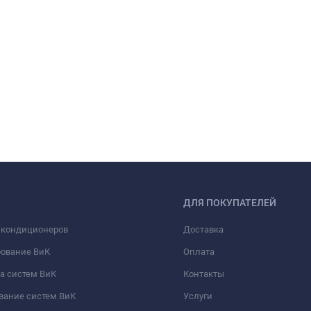
ДЛЯ ПОКУПАТЕЛЕЙ
 кондиционеров
Доставка
рование ВиК
Оплата
а систем ВиК
Контакты
вание систем ВиК
Услуги