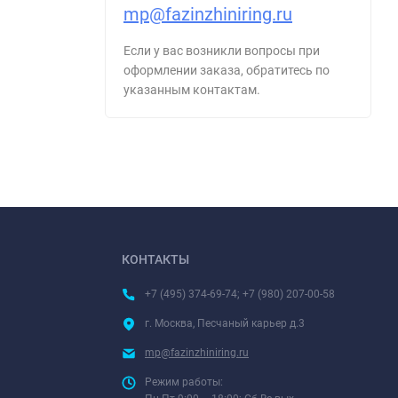
mp@fazinzhiniring.ru
Если у вас возникли вопросы при
оформлении заказа, обратитесь по
указанным контактам.
КОНТАКТЫ
+7 (495) 374-69-74; +7 (980) 207-00-58
г. Москва, Песчаный карьер д.3
mp@fazinzhiniring.ru
Режим работы: