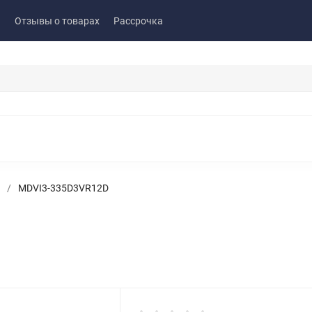
ы
Отзывы о товарах
Рассрочка
/
MDVI3-335D3VR12D