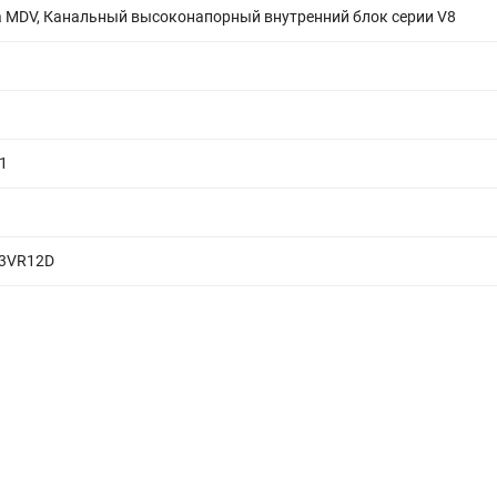
а MDV, Канальный высоконапорный внутренний блок серии V8
1
D3VR12D