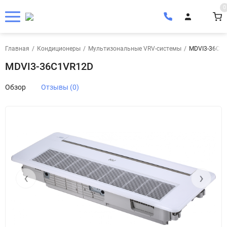
0
Главная
/
Кондиционеры
/
Мультизональные VRV-системы
/
MDVI3-36C1
MDVI3-36C1VR12D
Обзор
Отзывы (0)
‹
›