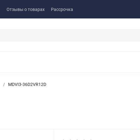
ы
Отзывы о товарах
Рассрочка
/
MDVI3-36D2VR12D