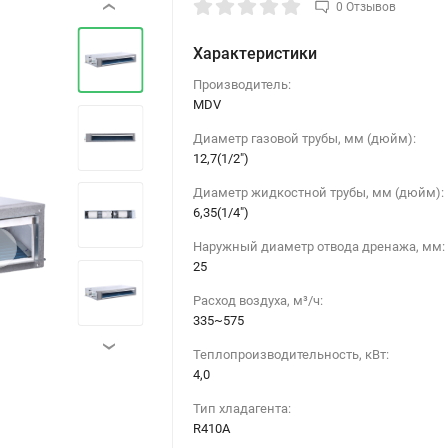
0 Отзывов
‹
Характеристики
Производитель:
MDV
Диаметр газовой трубы, мм (дюйм):
12,7(1/2")
Диаметр жидкостной трубы, мм (дюйм):
6,35(1/4")
›
Наружный диаметр отвода дренажа, мм:
25
Расход воздуха, м³/ч:
335~575
›
Теплопроизводительность, кВт:
4,0
Тип хладагента:
R410A