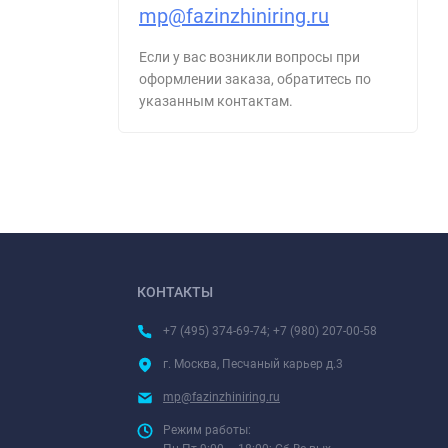
mp@fazinzhiniring.ru
Если у вас возникли вопросы при
оформлении заказа, обратитесь по
указанным контактам.
КОНТАКТЫ
+7 (495) 374-69-74; +7 (980) 207-00-58
г. Москва, Песчаный карьер д.3
mp@fazinzhiniring.ru
Режим работы: