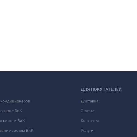
ДЛЯ ПОКУПАТЕЛЕЙ
 кондиционеров
Доставка
рование ВиК
Оплата
а систем ВиК
Контакты
вание систем ВиК
Услуги