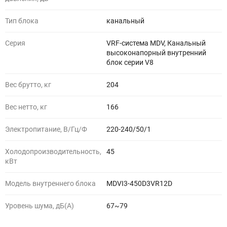
Тип блока
канальный
Серия
VRF-система MDV, Канальный
высоконапорный внутренний
блок серии V8
Вес брутто, кг
204
Вес нетто, кг
166
Электропитание, В/Гц/Ф
220-240/50/1
Холодопроизводительность,
45
кВт
Модель внутреннего блока
MDVI3-450D3VR12D
Уровень шума, дБ(A)
67~79