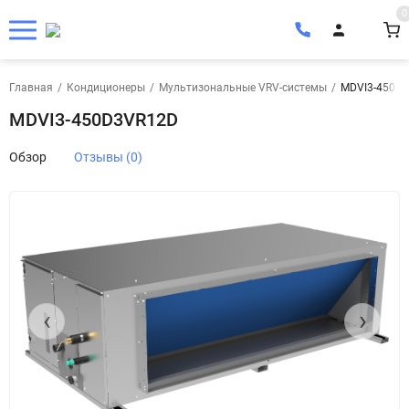
0
Главная
/
Кондиционеры
/
Мультизональные VRV-системы
/
MDVI3-450D
MDVI3-450D3VR12D
Обзор
Отзывы (0)
‹
›