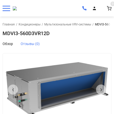
0
Главная
/
Кондиционеры
/
Мультизональные VRV-системы
/
MDVI3-560D
MDVI3-560D3VR12D
Обзор
Отзывы (0)
‹
›