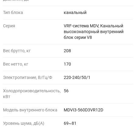
Тип блока
канальный
Серия
VRF-система MDV, Канальный
высоконапорный внутренний
блок серии V8
Вес брутто, кг
208
Вес нетто, кг
170
Электропитание, В/Гц/Ф
220-240/50/1
Холодопроизводительность,
56
кВт
Модель внутреннего блока
MDVI3-560D3VR12D
Уровень шума, дБ(A)
69~81