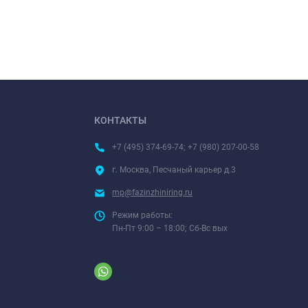
КОНТАКТЫ
+7 (495) 374-69-74; +7 (980) 207-00-58
г. Москва, Песчаный карьер д.3
mp@fazinzhiniring.ru
Режим работы:
Пн-Пт 9:00 – 18:00; Сб-Вс вых