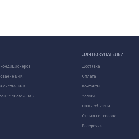
ДЛЯ ПОКУПАТЕЛЕЙ
 кондиционеров
Доставка
рование ВиК
Оплата
а систем ВиК
Контакты
вание систем ВиК
Услуги
Наши объекты
Отзывы о товарах
Рассрочка