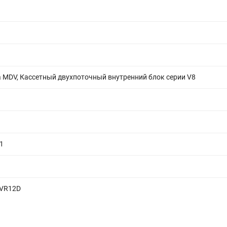
 MDV, Кассетный двухпоточный внутренний блок серии V8
1
2VR12D