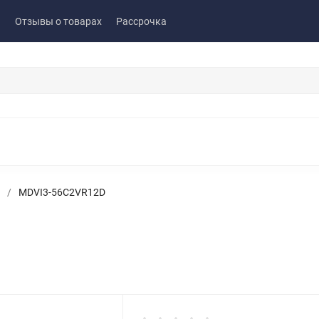
ы
Отзывы о товарах
Рассрочка
/
MDVI3-56C2VR12D