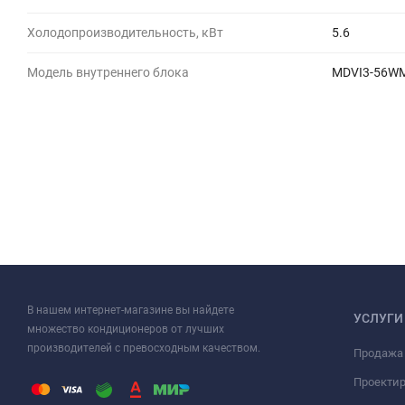
Холодопроизводительность, кВт
5.6
Модель внутреннего блока
MDVI3-56W
В нашем интернет-магазине вы найдете
УСЛУГИ
множество кондиционеров от лучших
производителей с превосходным качеством.
Продажа
Проекти