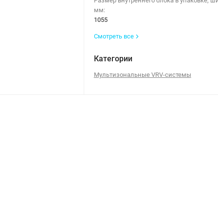
Размер внутреннего блока в упаковке, ш
мм:
1055
Смотреть все
Категории
Мультизональные VRV-системы