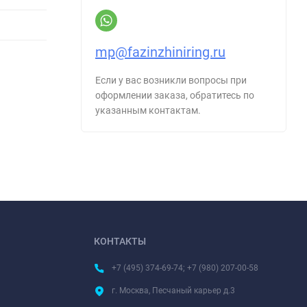
mp@fazinzhiniring.ru
Если у вас возникли вопросы при
оформлении заказа, обратитесь по
указанным контактам.
КОНТАКТЫ
+7 (495) 374-69-74; +7 (980) 207-00-58
г. Москва, Песчаный карьер д.3