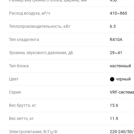
Размер внутреннего блока, ширина, мм
950
Расход воздуха, м³/ч
410~860
Теплопроизводительность, кВт
6.3
Тип хладагента
R410A
Уровень звукового давления, дБ
29~41
Тип блока
настенный
Цвет
черный
Серия
VRF-система
Вес брутто, кг
15.6
Вес нетто, кг
11.9
Электропитание, В/Гц/Ф
220-240/50/