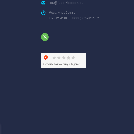
mp@fazinzhiniring.ru
Режим работы:
Пн-Пт 9:00 – 18:00; Сб-Вс вых