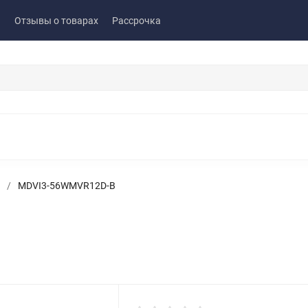
ы
Отзывы о товарах
Рассрочка
/
MDVI3-56WMVR12D-B