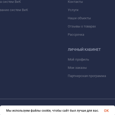
а систем ВиК
Контакты
вание систем ВиК
Услуги
Наши объекты
Отзывы о товарах
Рассрочка
ЛИЧНЫЙ КАБИНЕТ
Мой профиль
Мои заказы
Партнерская программа
© 2026 ООО «ФАЗИНЖИНИРИНГ». Все права защищены
OK
Мы используем файлы cookie, чтобы сайт был лучше для вас.