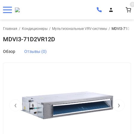
0
Главная
/
Кондиционеры
/
Мультизональные VRV-системы
/
MDVI3-71D2
MDVI3-71D2VR12D
Обзор
Отзывы (0)
‹
›