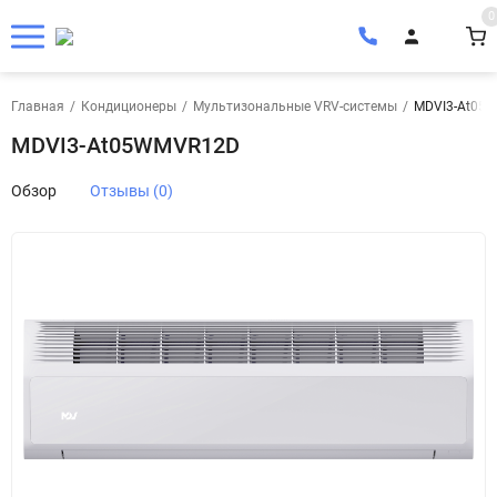
0
Главная
/
Кондиционеры
/
Мультизональные VRV-системы
/
MDVI3-At05
MDVI3-At05WMVR12D
Обзор
Отзывы (0)