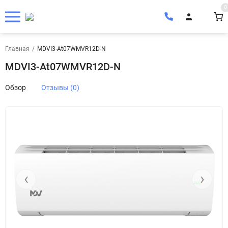
0
Главная
/
MDVI3-At07WMVR12D-N
MDVI3-At07WMVR12D-N
Обзор
Отзывы (0)
‹
›