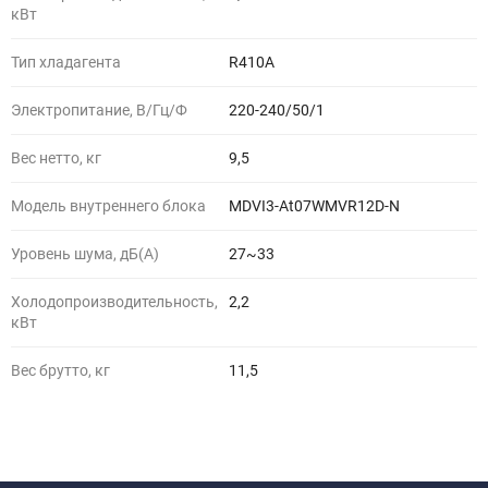
кВт
Тип хладагента
R410A
Электропитание, В/Гц/Ф
220-240/50/1
Вес нетто, кг
9,5
Модель внутреннего блока
MDVI3-At07WMVR12D-N
Уровень шума, дБ(A)
27~33
Холодопроизводительность,
2,2
кВт
Вес брутто, кг
11,5