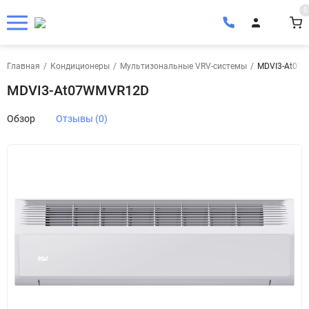
0
Главная
/
Кондиционеры
/
Мультизональные VRV-системы
/
MDVI3-At07
MDVI3-At07WMVR12D
Обзор
Отзывы (0)