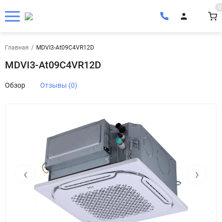
0
Главная
/
MDVI3-At09C4VR12D
MDVI3-At09C4VR12D
Обзор
Отзывы (0)
‹
›