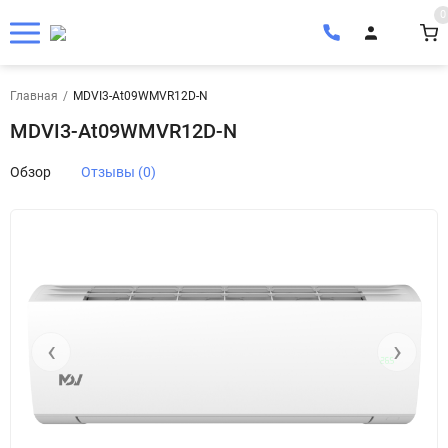
0
Главная
/
MDVI3-At09WMVR12D-N
MDVI3-At09WMVR12D-N
Обзор
Отзывы (0)
‹
›