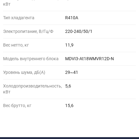
кВт
Тип хладагента
R410A
Электропитание, В/Гц/Ф
220-240/50/1
Вес нетто, кг
11,9
Модель внутреннего блока
MDVI3-At18WMVR12D-N
Уровень шума, дБ(A)
29~41
Холодопроизводительность,
5,6
кВт
Вес брутто, кг
15,6