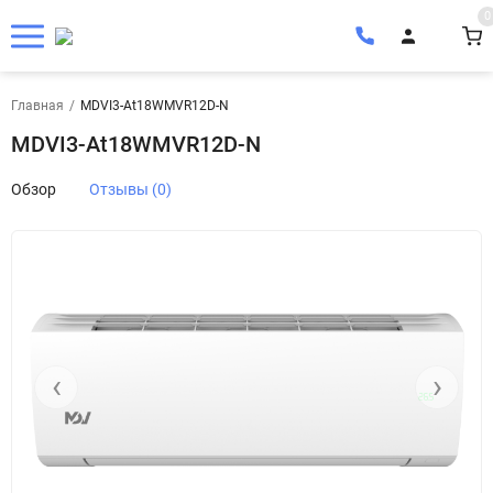
0
Главная
/
MDVI3-At18WMVR12D-N
MDVI3-At18WMVR12D-N
Обзор
Отзывы (0)
‹
›