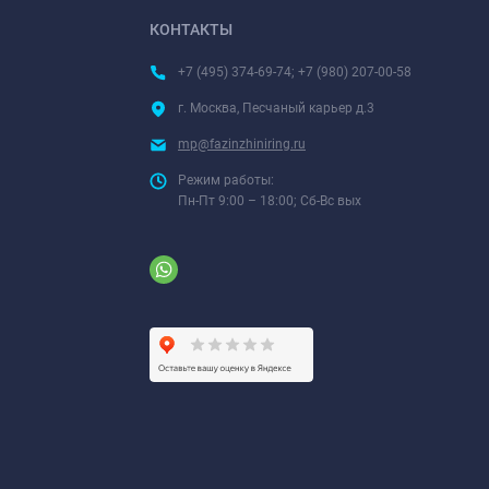
КОНТАКТЫ
+7 (495) 374-69-74; +7 (980) 207-00-58
г. Москва, Песчаный карьер д.3
mp@fazinzhiniring.ru
Режим работы:
Пн-Пт 9:00 – 18:00; Сб-Вс вых