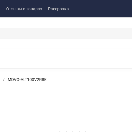
ы
Отзывы о товарах
Рассрочка
/
MDVO-AtT100V2R8E