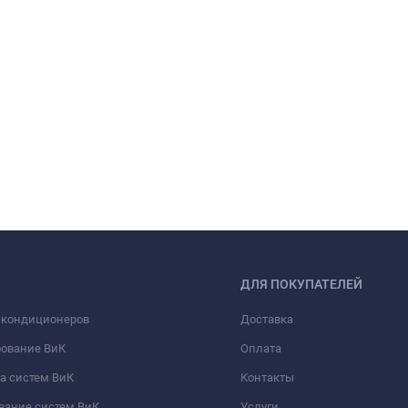
ДЛЯ ПОКУПАТЕЛЕЙ
 кондиционеров
Доставка
рование ВиК
Оплата
а систем ВиК
Контакты
вание систем ВиК
Услуги