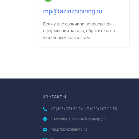
mp@fazinzhiniring.ru
Если у вас возникли вопросы при
оформлении заказа, обратитесь по
указанным контактам.
КОНТАКТЫ
+7 (495) 374-69-74; +7 (980) 207-00-58
г. Москва, Песчаный карьер д.3
mp@fazinzhiniring.ru