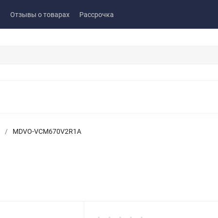
ы
Отзывы о товарах
Рассрочка
/
MDVO-VCM670V2R1A