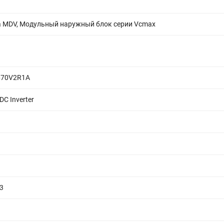
а MDV, Модульный наружный блок серии Vcmax
70V2R1A
DC Inverter
3