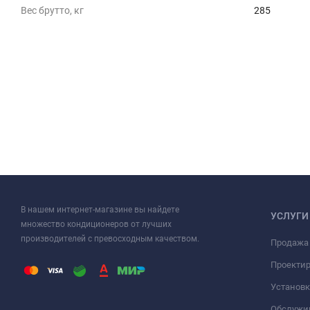
Вес брутто, кг
285
В нашем интернет-магазине вы найдете
УСЛУГИ
множество кондиционеров от лучших
производителей с превосходным качеством.
Продажа
Проекти
Установк
Обслужи