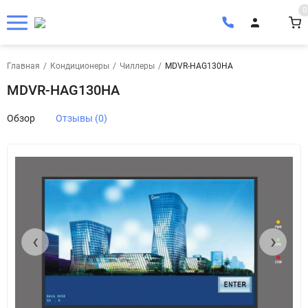
0
Главная
/
Кондиционеры
/
Чиллеры
/
MDVR-HAG130HA
MDVR-HAG130HA
Обзор
Отзывы (0)
‹
›